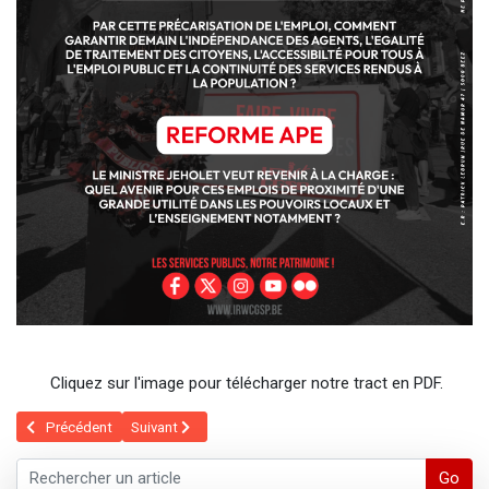
Cliquez sur l'image pour télécharger notre tract en PDF.
Article précédent : ASSEMBLEES GENERALES
Article suivant : Lettre ouverte aux affiliés CGSP de la
Précédent
Suivant
Go