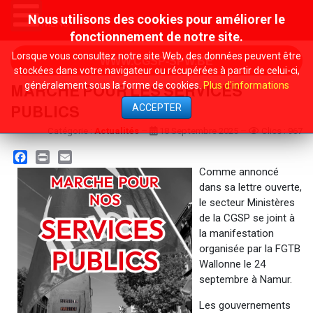
Nous utilisons des cookies pour améliorer le
MENU
fonctionnement de notre site.
Lorsque vous consultez notre site Web, des données peuvent être
WWW.CGSP-SPW.BE
stockées dans votre navigateur ou récupérées à partir de celui-ci,
généralement sous la forme de cookies.
Plus d'informations
MARCHE POUR LES SERVICES
ACCEPTER
PUBLICS
Catégorie :
Actualités
18 Septembre 2025
Clics : 967
Facebook
Print
Email
Comme annoncé
dans sa lettre ouverte,
le secteur Ministères
de la CGSP se joint à
la manifestation
organisée par la FGTB
Wallonne le 24
septembre à Namur.
Les gouvernements